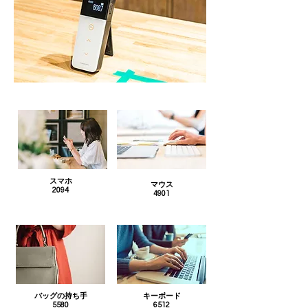
スマホ
マウス
2094
4901
バッグの持ち手
キーボード
5580
6512