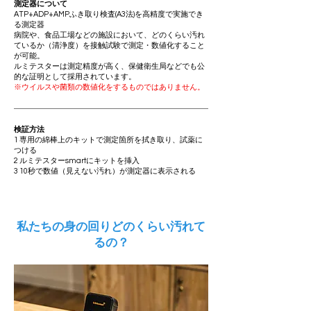
測定器について
ATP+ADP+AMPふき取り検査(A3法)を高精度で実施でき
る測定器
病院や、食品工場などの施設において、どのくらい汚れ
ているか（清浄度）を接触試験で測定・数値化すること
が可能。
ルミテスターは測定精度が高く、保健衛生局などでも公
的な証明として採用されています。
※ウイルスや菌類の数値化をするものではありません。
検証方法
1 専用の綿棒上のキットで測定箇所を拭き取り、試薬に
つける
2 ルミテスターsmartにキットを挿入
3 10秒で数値（見えない汚れ）が測定器に表示される
私たちの身の回りどのくらい汚れて
るの？