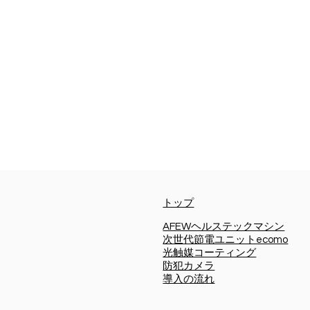
トップ
AFEWヘルステックマシン
次世代節電ユニットecomo
​光触媒コーティング
防犯カメラ
導入の流れ