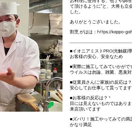
お料理に使⽤する、包丁や調理
て頂けるように”と、⼤将も⽴
した。
ありがとうございました。
割烹 がはは：
https://kappo-g
■イオニアミストPRO(光触媒)
お客様の安心、安全なため
■実際に施工してみていかがで
ウイルスは勿論、雑菌、悪臭対
■従業員さん(ご家族)の反応は？
安心してお仕事して貰ってます
■お客様の反応は？ *
目には見えないものではありま
来店頂いてます
■ズバリ！施工やってみての満
かなり満足