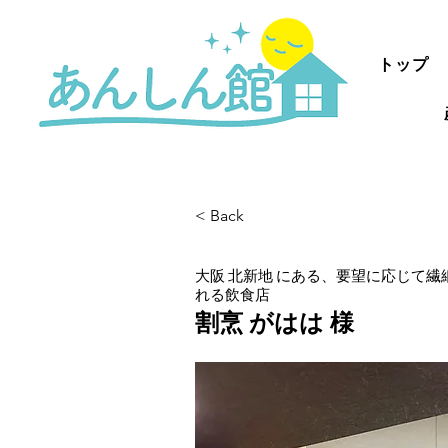
トップ
< Back
⼤阪 北新地 にある、要望に応じて
れる飲食店
割烹 がはは 様