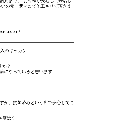
器具まで、“お客様が安⼼して来店し
会いの元、隅々まで施⼯させて頂きま
ahaha.com/
導入のキッカケ
すか？
策になっていると思います
すが、抗菌済みという所で安心してご
足度は？