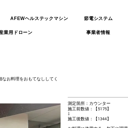
AFEWヘルステックマシン
節電システム
産業用ドローン
事業者情報
繊細なお料理をおもてなししてく
測定箇所：カウンター
施⼯前数値：【5175】
⇩
施⼯後数値：【1344】