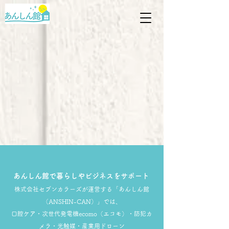
あんしん館で暮らしやビジネスをサポート
株式会社セブンカラーズが運営する「あんしん館
（ANSHIN-CAN）」では、
口腔ケア・次世代発電機ecomo（エコモ）・防犯カ
メラ・光触媒・産業用ドローン