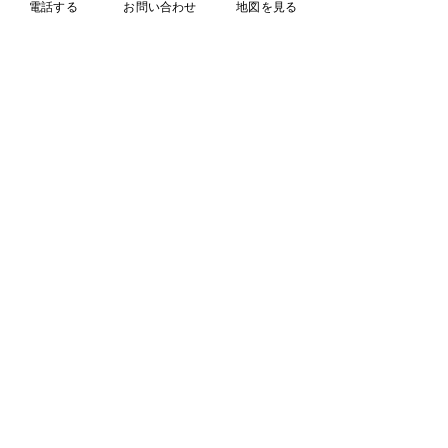
電話する
お問い合わせ
地図を見る
お問い合わせ
STEP 01
ご相談・お見積りは無料です。フォーム・お電話より、お問い合わせくだ
さい。折り返しご連絡させていただき、ご相談を承ります。
​無料
お見積り
STEP 02
ご相談内容からお見積りを作成いたします。出張費は無
料ですので、お気軽にお申し付けください。
​ご提案・ご検討
STEP 03
ご要望に応じて、ご提案書を作成いたします。じっくり
ご検討ください。
​導入・施工
STEP 04
施工日を決定し、株式会社セブンカラーズにて施工いたしま
す。​
あんしん舘
ANSHIN-CAN
​（株式会社セブンカラーズ)
–
特定非営利活動法人
情熱の赤いバラ協会推奨